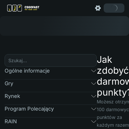
Jak
zdobyć
Ogólne informacje
darmo
Gry
punkty
Rynek
Możesz otrzy
Program Polecający
100 darmowyc
punktów za
RAIN
każdym razem