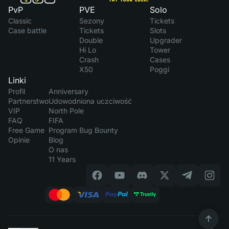
PvP
PVE
Solo
Classic
Sezony
Tickets
Case battle
Tickets
Slots
Double
Upgrader
Hi Lo
Tower
Crash
Cases
X50
Poggi
Linki
Profil
Anniversary
Partnerstwo
Udowodniona uczciwość
VIP
North Pole
FAQ
FIFA
Free Game
Program Bug Bounty
Opinie
Blog
O nas
11 Years