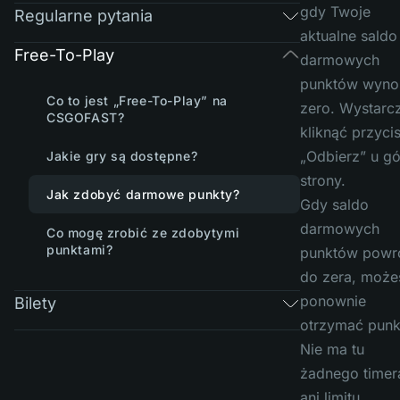
gdy Twoje
Regularne pytania
aktualne saldo
Free-To-Play
darmowych
punktów wyno
Co to jest „Free-To-Play” na
zero. Wystarc
CSGOFAST?
kliknąć przyci
„Odbierz” u gó
Jakie gry są dostępne?
strony.
Jak zdobyć darmowe punkty?
Gdy saldo
darmowych
Co mogę zrobić ze zdobytymi
punktami?
punktów powr
do zera, może
ponownie
Bilety
otrzymać punk
Nie ma tu
żadnego timer
ani limitu