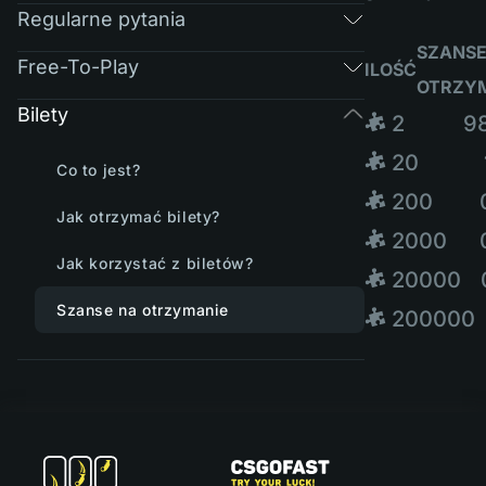
Regularne pytania
SZANSE
Free-To-Play
ILOŚĆ
OTRZY
Bilety
🧩 2
9
🧩 20
Co to jest?
🧩 200
Jak otrzymać bilety?
🧩 2000
Jak korzystać z biletów?
🧩 20000
Szanse na otrzymanie
🧩 200000