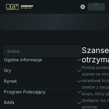
Szanse
otrzym
Ogólne informacje
Poniżej podan
Gry
szanse na otr
określonej lic
Rynek
biletów z bezp
Program Polecający
dropu, który je
dostępny raz 
RAIN
godzinę: