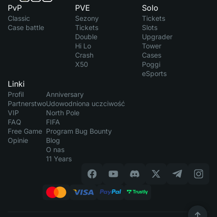
PvP
PVE
Solo
Classic
Sezony
Tickets
Case battle
Tickets
Slots
Double
Upgrader
Hi Lo
Tower
Crash
Cases
X50
Poggi
eSports
Linki
Profil
Anniversary
Partnerstwo
Udowodniona uczciwość
VIP
North Pole
FAQ
FIFA
Free Game
Program Bug Bounty
Opinie
Blog
O nas
11 Years