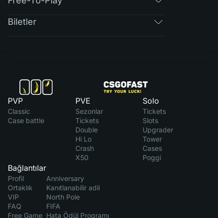
Free-To-Play
Biletler
PVP
PVE
Solo
Classic
Sezonlar
Tickets
Case battle
Tickets
Slots
Double
Upgrader
Hi Lo
Tower
Crash
Cases
X50
Poggi
Bağlantılar
Profil
Anniversary
Ortaklık
Kanıtlanabilir adil
VIP
North Pole
FAQ
FIFA
Free Game
Hata Ödül Programı