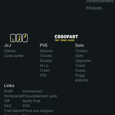
contrevenants 
bloqués.
JcJ
PVE
Solo
Classic
Saisons
Tickets
Case battle
Tickets
Slots
Double
Upgrader
Hi Lo
Tower
Crash
Cases
X50
Poggi
eSports
Links
Profil
Anniversary
Partenariat
Prouvablement juste
VIP
North Pole
FAQ
FIFA
Free Game
Prime aux bogues