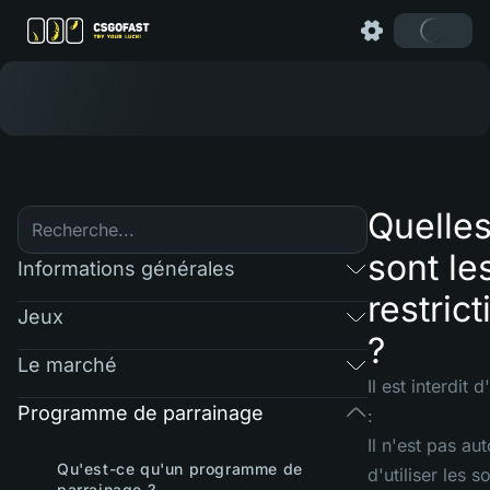
Quelle
sont le
Informations générales
restrict
Jeux
?
Le marché
Il est interdit d'
Programme de parrainage
:
Il n'est pas aut
Qu'est-ce qu'un programme de
d'utiliser les s
parrainage ?