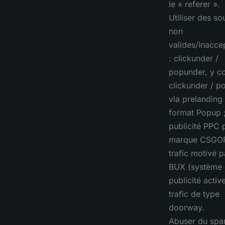
le « referer ».
Utiliser des so
non
valides/inacce
: clickunder /
popunder, y c
clickunder / p
via prelanding 
format Popup 
publicité PPC 
marque CSGOF
trafic motivé p
BUX (système
publicité active
trafic de type
doorway.
Abuser du spa