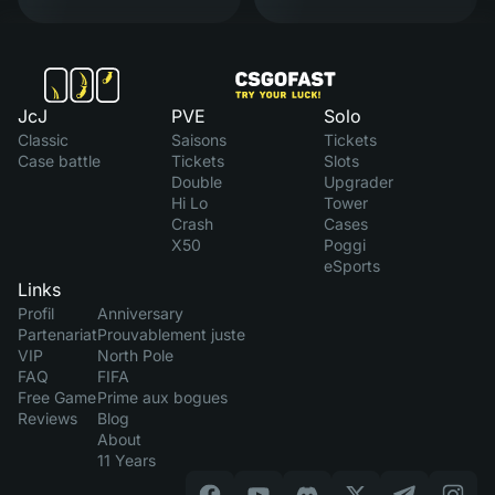
JcJ
PVE
Solo
Classic
Saisons
Tickets
Case battle
Tickets
Slots
Double
Upgrader
Hi Lo
Tower
Crash
Cases
X50
Poggi
eSports
Links
Profil
Anniversary
Partenariat
Prouvablement juste
VIP
North Pole
FAQ
FIFA
Free Game
Prime aux bogues
Reviews
Blog
About
11 Years