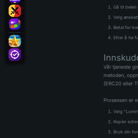
Gå til dele
Velg ønsket
Betal for k
Etter å ha f
Innskud
Vår tjeneste gi
metoden, oppr
(ERC20 eller T
Prosessen er e
Velg "Lom
Kopier adre
Bruk din fo