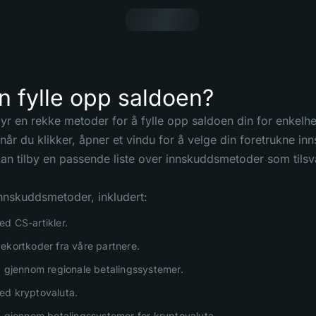
 fylle opp saldoen?
r en rekke metoder for å fylle opp saldoen din for enkelhe
år du klikker, åpner et vindu for å velge din foretrukne in
 kan tilby en passende liste over innskuddsmetoder som tilsv
 innskuddsmetoder, inkludert:
d CS-artikler.
ekortkoder fra våre partnere.
g gjennom regionale betalingssystemer.
ed kryptovaluta.
g gjennom betalingssystemer for kryptovaluta.