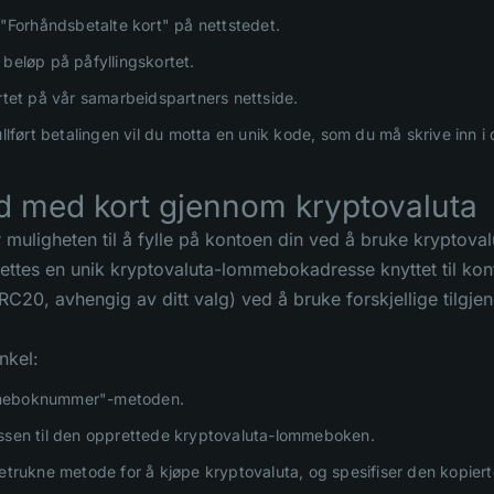
n "Forhåndsbetalte kort" på nettstedet.
 beløp på påfyllingskortet.
ortet på vår samarbeidspartners nettside.
ullført betalingen vil du motta en unik kode, som du må skrive inn i
d med kort gjennom kryptovaluta
r muligheten til å fylle på kontoen din ved å bruke kryptova
ettes en unik kryptovaluta-lommebokadresse knyttet til k
RC20, avhengig av ditt valg) ved å bruke forskjellige tilgje
nkel:
meboknummer"-metoden.
ssen til den opprettede kryptovaluta-lommeboken.
retrukne metode for å kjøpe kryptovaluta, og spesifiser den kopier