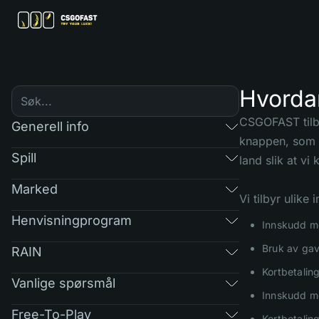
Hvordan
CSGOFAST tilby
Generell info
knappen, som n
Spill
land slik at vi
Marked
Vi tilbyr ulike
Henvisningprogram
Innskudd me
Bruk av gav
RAIN
Kortbetalin
Vanlige spørsmål
Innskudd m
Free-To-Play
Kortbetalin