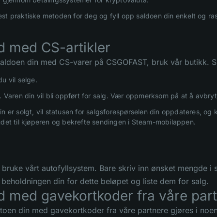
st praktiske metoden for deg og fyll opp saldoen din enkelt og ras
d med CS-artikler
 saldoen din med CS-varer på CSGOFAST, bruk vår butikk. Sl
u vil selge.
. Varen din vil bli oppført for salg. Vær oppmerksom på at å avbryt
in er solgt, vil statusen for salgsforespørselen din oppdateres, o
udet til kjøperen og bekrefte sendingen i Steam-mobilappen.
u bruke vårt autofyllsystem. Bare skriv inn ønsket mengde i s
 beholdningen din for dette beløpet og liste dem for salg.
d med gavekortkoder fra våre par
ntoen din med gavekortkoder fra våre partnere gjøres i noen 