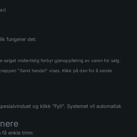
kt!
ik fungerer det:
e salget midlertidig forbyr gjenoppføring av varen for salg.
g knappen "Send handel" vises. Klikk på den for å sende
pesialvinduet og klikk "Fyll". Systemet vil automatisk
tnere
få enkle trinn: