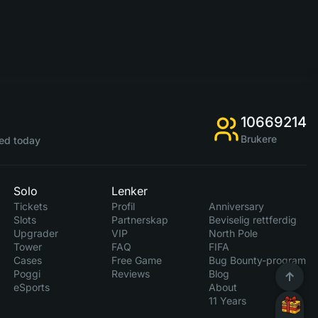
10669214
Brukere
ed today
Solo
Lenker
Tickets
Profil
Anniversary
Slots
Partnerskap
Beviselig rettferdig
Upgrader
VIP
North Pole
Tower
FAQ
FIFA
Cases
Free Game
Bug Bounty-program
Poggi
Reviews
Blog
eSports
About
11 Years