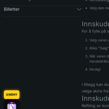
Velg den me
Billetter
Innskud
For å fylle på
Velg varen d
Klikk "Selg"
Når varen d
handelstilb
Ferdig!
I tillegg kan d
velge skins fra
MENY
Innskud
Refiling av ko