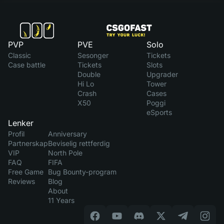
PVP
PVE
Solo
Classic
Sesonger
Tickets
Case battle
Tickets
Slots
Double
Upgrader
Hi Lo
Tower
Crash
Cases
X50
Poggi
eSports
Lenker
Profil
Anniversary
Partnerskap
Beviselig rettferdig
VIP
North Pole
FAQ
FIFA
Free Game
Bug Bounty-program
Reviews
Blog
About
11 Years