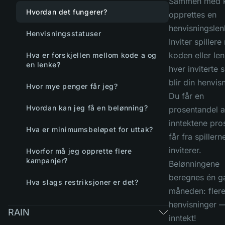
Sammen med 
Hvordan det fungerer?
opprettes en
henvisningslen
Henvisningsstatuser
Inviter spiller
koden eller le
Hva er forskjellen mellom kode a og
en lenke?
hver inviterte s
blir din henvis
Hvor mye penger får jeg?
Du får en
Hvordan kan jeg få en belønning?
prosentandel 
inntektene pro
Hva er minimumsbeløpet for uttak?
får fra spillern
inviterer.
Hvorfor må jeg opprette flere
kampanjer?
Belønningene
beregnes én g
Hva slags restriksjoner er det?
måneden: flere
henvisninger 
RAIN
inntekt!