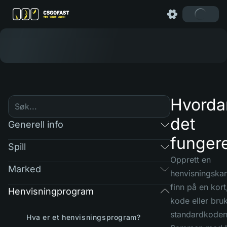
Hvorda
det
Generell info
funger
Spill
Opprett en
Marked
henvisningska
finn på en kort
Henvisningprogram
kode eller bru
standardkoden
Hva er et henvisningsprogram?