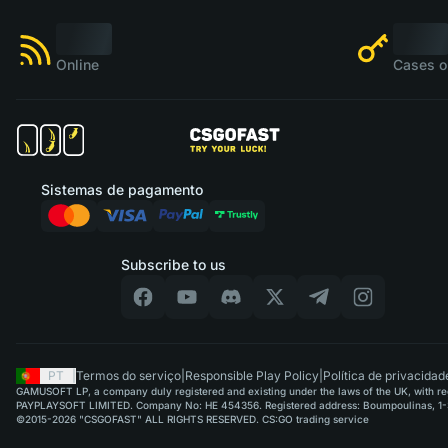
Online
Cases o
Sistemas de pagamento
Subscribe to us
PT
|
Termos do serviço
|
Responsible Play Policy
|
Política de privacidad
GAMUSOFT LP, a company duly registered and existing under the laws of the UK, with regi
PAYPLAYSOFT LIMITED. Company No: HE 454356. Registered address: Boumpoulinas, 1-3
©2015-2026 "CSGOFAST" ALL RIGHTS RESERVED. CS:GO trading service