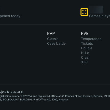
pened today
Games playe
PVP
PVE
Classic
Temporadas
Case battle
Tickets
Double
Hi Lo
Crash
X50
e
|
Política de AML
stration number LP23754 and registered office at 50 Princes Street, Ipswich, Suffolk, IP1 1
, BOUBOULINA BUILDING, Flat/Office 42, 1060, Nicosia.