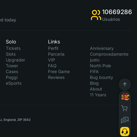
10669286
Usuários
d today
Solo
Links
Tickets
Perfil
Anniversary
Slots
Parceria
Comprovadamente
Upgrader
VIP
justo
Tower
FAQ
North Pole
Cases
Free Game
FIFA
Poggi
Reviews
Bug bounty
eSports
Blog
About
11 Years
RJ, England, ZIP 3542