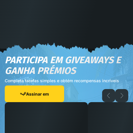
PARTICIPA EM GIVEAWAYS E
GANHA PRÉMIOS
Completa tarefas simples e obtém recompensas incríveis
Assinar em