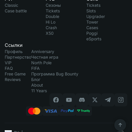
Classic
Сезоны
Tickets
Case battle
Tickets
Slots
Double
Upgrader
Hi Lo
Tower
Crash
Cases
X50
Poggi
eSports
Ссылки
Профиль
Anniversary
Партнерство
Честная игра
VIP
North Pole
FAQ
FIFA
Free Game
Программа Bug Bounty
Reviews
Блог
About
11 Years