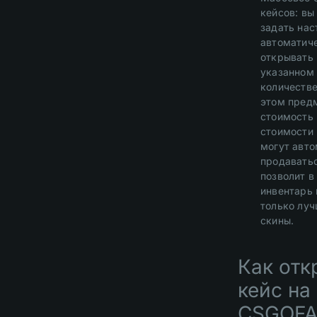
кейсов: вы
задать нас
автоматич
открывать 
указанном
количестве
этом предм
стоимость
стоимости 
могут авт
продаватьс
позволит в
инвентарь 
только лу
скины.
Как отк
кейс на
CSGOFA