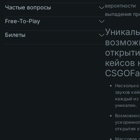
вероятности
Частые вопросы
выпадения пр
Free-To-Play
Уникал
Билеты
возмож
открыт
кейсов 
CSGOFas
Несколько
звуков кей
каждый из
уникален.
Возможнос
ускоренно
открытия к
Массовое 