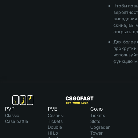
Чтобы пов
вероятнос
выпадения
скина, вы 
открыть до
Для более
прокрутки
используй
функцию м
PVP
PVE
Соло
Classic
Сезоны
Tickets
Case battle
Tickets
Slots
Double
Upgrader
Hi Lo
Tower