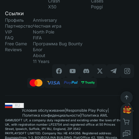
Crash
Cases
X50
Poggi
Ссылки
Профиль
Anniversary
Партнерство
Честная игра
VIP
North Pole
FAQ
FIFA
Free Game
Программа Bug Bounty
Reviews
Блог
About
11 Years
RU
|
Условия обслуживания
|
Responsible Play Policy
|
Политика конфиденциальности
|
Политика AML
GAMUSOFT LP, a company duly registered and existing under the laws of the
UK, with registration number LP23754 and registered office at 50 Princes
Street, Ipswich, Suffolk, IP1 1RJ, England, ZIP 3542
PAYPLAYSOFT LIMITED. Company No: HE 454356. Registered address:
Boumpoulinas, 1-3, BOUBOULINA BUILDING, Flat/Office 42, 1060, Nicosia.