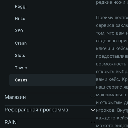
редкие ножи 
Poggi
Преимуществ
Hi Lo
сервиса закл
X50
том, что вам 
отдельно при
Crash
ключи и кейс
Slots
предоставляе
возможность 
Tower
открыть выбр
вами кейс. Кр
Cases
наш сервис я
максимально
Магазин
и открытым д
Реферальная программа
игроков. Внут
каждого кейс
RAIN
можете видет