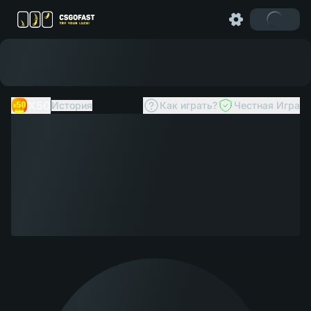
X50
История
Как играть?
Честная Игра