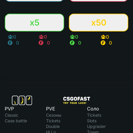
x5
x50
0
0
0
0
0
0
0
0
PVP
PVE
Соло
Classic
Сезоны
Tickets
Case battle
Tickets
Slots
Double
Upgrader
Hi Lo
Tower