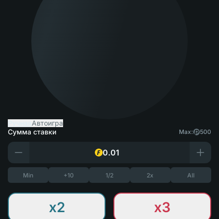
Ручная
Автоигра
Сумма ставки
Max:
500
Min
+10
1/2
2x
All
x2
x3