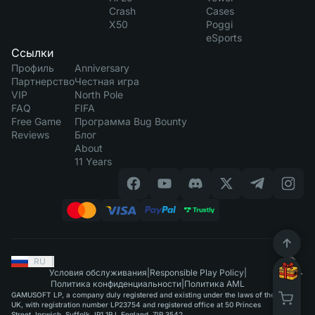
Crash
Cases
X50
Poggi
eSports
Ссылки
Профиль
Anniversary
Партнерство
Честная игра
VIP
North Pole
FAQ
FIFA
Free Game
Программа Bug Bounty
Reviews
Блог
About
11 Years
RU
|
Условия обслуживания
|
Responsible Play Policy
|
Политика конфиденциальности
|
Политика AML
GAMUSOFT LP, a company duly registered and existing under the laws of the
UK, with registration number LP23754 and registered office at 50 Princes
Street, Ipswich, Suffolk, IP1 1RJ, England, ZIP 3542