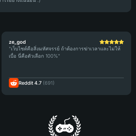
กำไรอย่างแน่นอน :)"
ze_god
"เว็บไซต์คือสิ่งมหัศจรรย์ ถ้าต้องการฆ่าเวลาและไม่ให้
เบื่อ นี่คือตัวเลือก 100%"
Reddit 4.7
(691)