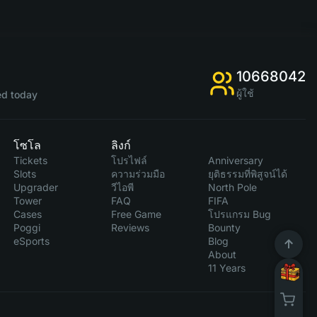
10668042
ผู้ใช้
d today
โซโล
ลิงก์
Tickets
โปรไฟล์
Anniversary
Slots
ความร่วมมือ
ยุติธรรมที่พิสูจน์ได้
Upgrader
วีไอพี
North Pole
Tower
FAQ
FIFA
Cases
Free Game
โปรแกรม Bug
Poggi
Reviews
Bounty
eSports
Blog
About
11 Years