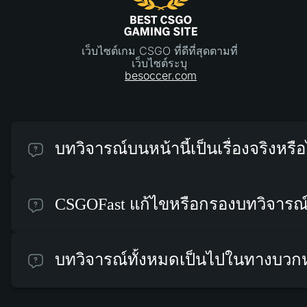
เว็บไซต์เกม CSGO ที่ดีที่สุดตามที่
เว็บไซต์ระบุ
besoccer.com
บทวิจารณ์บนหน้านี้เป็นเรื่องจริงหรือ
CSGOFast แก้ไขหรือกรองบทวิจารณ์
บทวิจารณ์ทั้งหมดเป็นไปในทางบวกห