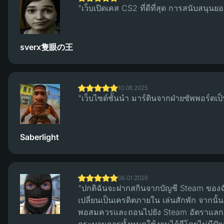
"เว็บเปิดเคส CS2 ที่ดีที่สุด การสนับสนุนย
sverx隻眼の王
10.08.2025
"เว็บไซต์ชั้นนำ มาร์ตินจากฝ่ายซัพพอร์ตเป
Saberlight
06.01.2026
"ปกติฉันจะฝากสกินจากบัญชี Steam ของฉ
เปลี่ยนเป็นเครดิตภายใน เล่นสักพัก จากนั
พอสมควรและถอนไปยัง Steam อัตราแลกเ