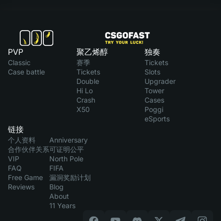
PVP
聚乙烯醇
独奏
Classic
赛季
Tickets
Case battle
Tickets
Slots
Double
Upgrader
Hi Lo
Tower
Crash
Cases
X50
Poggi
eSports
链接
个人资料
Anniversary
合作伙伴关系
可证明公平
VIP
North Pole
FAQ
FIFA
Free Game
漏洞奖励计划
Reviews
Blog
About
11 Years