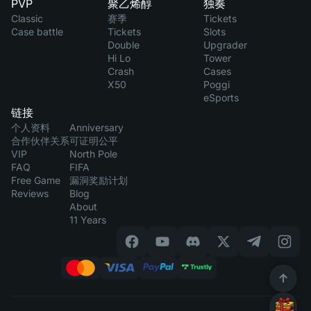
PVP
聚乙烯醇
独奏
Classic
赛季
Tickets
Case battle
Tickets
Slots
Double
Upgrader
Hi Lo
Tower
Crash
Cases
X50
Poggi
eSports
链接
个人资料
Anniversary
合作伙伴关系
可证明公平
VIP
North Pole
FAQ
FIFA
Free Game
漏洞奖励计划
Reviews
Blog
About
11 Years