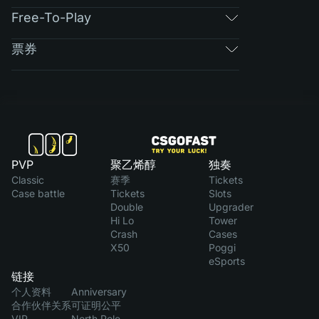
Free-To-Play
票券
PVP
聚乙烯醇
独奏
Classic
赛季
Tickets
Case battle
Tickets
Slots
Double
Upgrader
Hi Lo
Tower
Crash
Cases
X50
Poggi
eSports
链接
个人资料
Anniversary
合作伙伴关系
可证明公平
VIP
North Pole