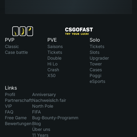
PVP
PVE
Solo
Classic
Saisons
Tickets
Case battle
Tickets
Slots
Double
Upgrader
Hi Lo
Tower
Crash
Cases
X50
Poggi
eSports
Links
Profil
Anniversary
Partnerschaft
Nachweislich fair
VIP
North Pole
FAQ
FIFA
Free Game
Bug-Bounty-Programm
Bewertungen
Blog
Über uns
11 Years