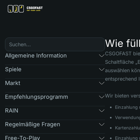
Wie fül
CSGOFAST biet
Allgemeine Information
Schaltfläche „
Spiele
auswählen könn
entsprechend I
Markt
Wir bieten ver
Empfehlungsprogramm
Einzahlung 
RAIN
Verwendung
Regelmäßige Fragen
Kartenzahlu
Free-To-Play
Einzahlung 