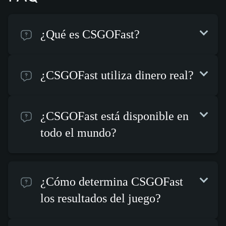
¿Qué es CSGOFast?
¿CSGOFast utiliza dinero real?
¿CSGOFast está disponible en
todo el mundo?
¿Cómo determina CSGOFast
los resultados del juego?