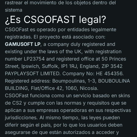
rastrear el movimiento de los objetos dentro del
sistema
¿Es CSGOFAST legal?
CSGOFast es operado por entidades legalmente
registradas. El proyecto está asociado con:
GAMUSOFT LP
, a company duly registered and
existing under the laws of the UK, with registration
number LP23754 and registered office at 50 Princes
Street, Ipswich, Suffolk, IP1 1RJ, England, ZIP 3542
PAYPLAYSOFT LIMITED. Company No: HE 454356.
Registered address: Boumpoulinas, 1-3, BOUBOULINA
BUILDING, Flat/Office 42, 1060, Nicosia.
CSGOFast funciona como un servicio basado en skins
de CS2 y cumple con las normas y requisitos que se
aplican a sus empresas operadoras en sus respectivas
jurisdicciones. Al mismo tiempo, las leyes pueden
diferir según el país, por lo que los usuarios deben
asegurarse de que están autorizados a acceder y