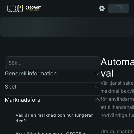
Automa
val
Generell information
Vår tjänst säker
Spel
maximal bekvä
för användarn
Marknadsföra
att tillhandahål
nödvändiga fun
Vad är en marknad och hur fungerar
den?
Om du snabbt vi
Hur säljer jag en vara i CSGOFast-