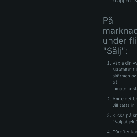
knappen "Sä
På
marknad
under fl
"Sälj":
Växla din vy 
sidofältet ti
skärmen och
på
inmatningsf
Ange det b
vill sätta in.
Klicka på 
"Välj objekt
Därefter k