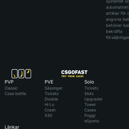
systemet o
automatiskt 
artiklar för 
angivna bel
behöver ba
bekräfta
försäljninge
PVP
PVE
Solo
Classic
Säsonger
Tickets
Case battle
Tickets
Slots
Double
Upgrader
Hi Lo
Tower
Crash
Cases
X50
Poggi
eSports
Länkar