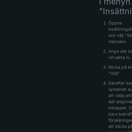
I menyn
"Insättn
Öppna
insättningsf
och välj "Sk
metoden.
Ange det b
vill sätta in.
Klicka på 
"Välj".
Därefter k
systemet au
att välja art
det angivn
beloppet. 
bara bekräf
försäljning
att klicka p