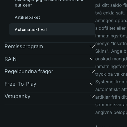
på ditt saldo f
butiken?
två enkla sätt.
Artikelpaket
antingen öppn
sidofältet elle
Automatiskt val
inmatningsfönst
menyn "Insättn
Remissprogram
Skins". Ange b
RAIN
önskad mängd
inmatningsföns
Regelbundna frågor
tryck på valkn
Systemet kom
Free-To-Play
automatiskt att
Vstupenky
artiklar från di
som motsvarar
angivna belopp