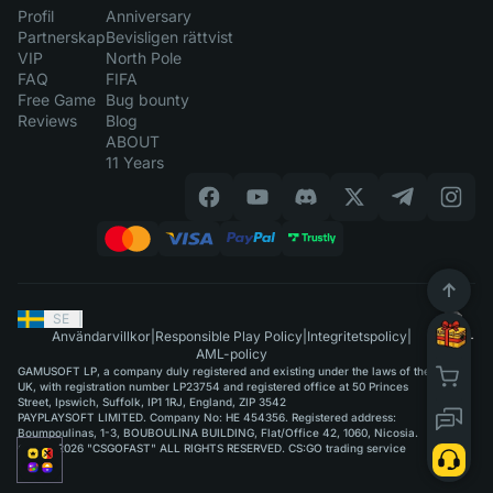
Profil
Anniversary
Partnerskap
Bevisligen rättvist
VIP
North Pole
FAQ
FIFA
Free Game
Bug bounty
Reviews
Blog
ABOUT
11 Years
SE
|
Användarvillkor
|
Responsible Play Policy
|
Integritetspolicy
|
AML-policy
GAMUSOFT LP, a company duly registered and existing under the laws of the
UK, with registration number LP23754 and registered office at 50 Princes
Street, Ipswich, Suffolk, IP1 1RJ, England, ZIP 3542
PAYPLAYSOFT LIMITED. Company No: HE 454356. Registered address:
Boumpoulinas, 1-3, BOUBOULINA BUILDING, Flat/Office 42, 1060, Nicosia.
©2015-2026 "CSGOFAST" ALL RIGHTS RESERVED. CS:GO trading service