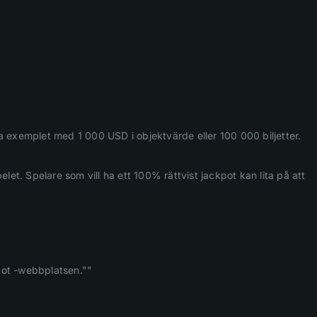
a exemplet med 1 000 USD i objektvärde eller 100 000 biljetter.
let. Spelare som vill ha ett 100% rättvist jackpot kan lita på att
kpot -webbplatsen.""