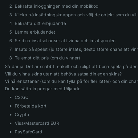
Bekräfta inloggningen med din mobilkod
Klicka på insättningsknappen och välj de objekt som du vill
Bekräfta ditt erbjudande
Lämna erbjudandet
Se dina insatschanser att vinna och insatspoolen
Insats på spelet (ju större insats, desto större chans att vin
Ta emot ditt pris (om du vinner)
Så där ja. Det är snabbt, enkelt och roligt att börja spela på 
Vill du vinna skins utan att behöva satsa din egen skins?
Vi håller lotterier (som du kan fylla på för fler lotter) och din c
Du kan sätta in pengar med följande:
CS:GO
Förbetalda kort
Crypto
Visa/Mastercard EUR
PaySafeCard