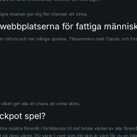
gre insatser ger dig fler chanser att vinna.
webbplatserna för fattiga männis
rättvis och har många spelare. Tillsammans med Classic och Fast 
ilket ger alla en chans att vinna skins.
ckpot spel?
a insatta föremål i förhållande till det totala värdet av alla förem
rat på dess värde. För varje 1 cent som din skin är värd får du en bilj