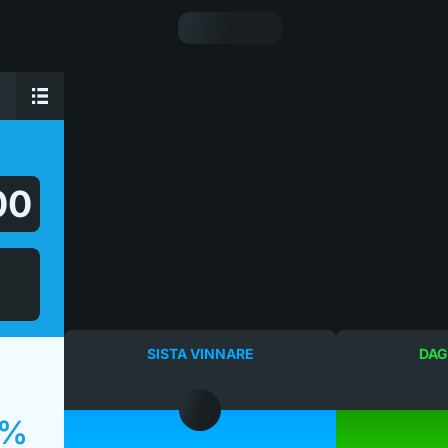
spelar
0
0
SISTA VINNARE
DAG
0%