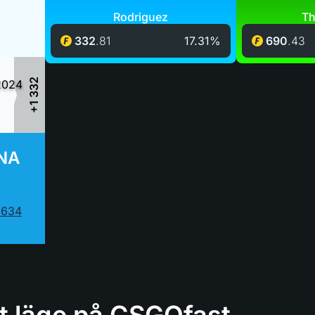
Rodriguez
Th
332
.
81
17.31%
690
.
43
+1 332
NA
1634