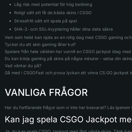
Låg risk med potential för hög belöning
Roligt sätt att få de bästa skins i CSGO
Stressfritt sätt att spela på spel
SHA-2- och SSL-kryptering håller dina data säkra
Vem som helst kan njuta av en rolig dag med CSGO gaming och vi
Tycker du att skin gaming låter kul?
Spelare från hela världen har vunnit en CSGO jackpot idag med för
Du kan börja gaming på skins på några minuter - satsa din skins
Vad väntar du på?
Gå med i CSGOFast och prova lyckan att vinna CS:GO jackpot i
VANLIGA FRÅGOR
Har du fortfarande frågor som vi inte har besvarat? Läs igenom
Kan jag spela CSGO Jackpot med
Ja, du kan spela CSGO Jackpot med lågt värde skins. Tänk bara