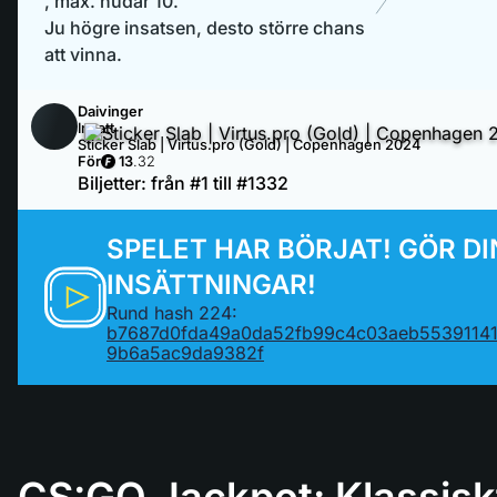
, max. hudar 10.
Ju högre insatsen, desto större chans
att vinna.
Daivinger
Insatt
Sticker Slab | Virtus.pro (Gold) | Copenhagen 2024
För
13
.
32
Biljetter: från #1 till #1332
SPELET HAR BÖRJAT! GÖR DI
INSÄTTNINGAR!
Rund hash 224:
b7687d0fda49a0da52fb99c4c03aeb5539114
9b6a5ac9da9382f