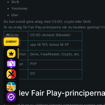
Skrill
Yoomoney
Qiwi
Du kan också göra uttag med CS:GO, crypto eller Skrill.
Är du orolig för Fair Play-principerna när du besöker gaming? Vi 
🎮Game
CS:GO Jackpot (Klassisk)
MENY
🎁Bonus
upp till 15% bonus till XP
💸Deposition
Skins, Visa/Master, Crypto, etc.
🎰Spelläge
PVP
⭐Rating
5/5
Upplev Fair Play-principern
CSGOFast är en av världens ledande webbplatser gaming och är