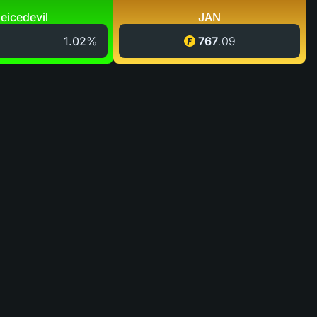
eicedevil
JAN
1.02%
767
.
09