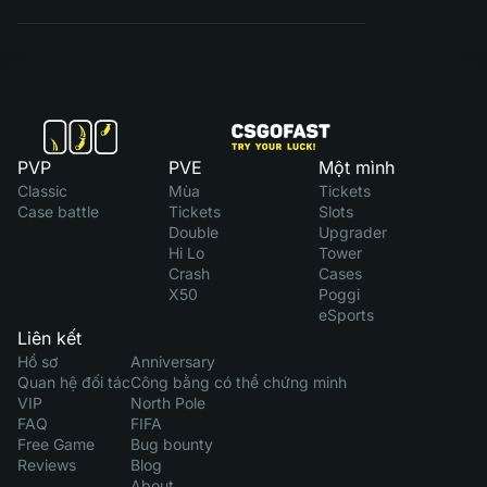
PVP
PVE
Một mình
Classic
Mùa
Tickets
Case battle
Tickets
Slots
Double
Upgrader
Hi Lo
Tower
Crash
Cases
X50
Poggi
eSports
Liên kết
Hồ sơ
Anniversary
Quan hệ đối tác
Công bằng có thể chứng minh
VIP
North Pole
FAQ
FIFA
Free Game
Bug bounty
Reviews
Blog
About