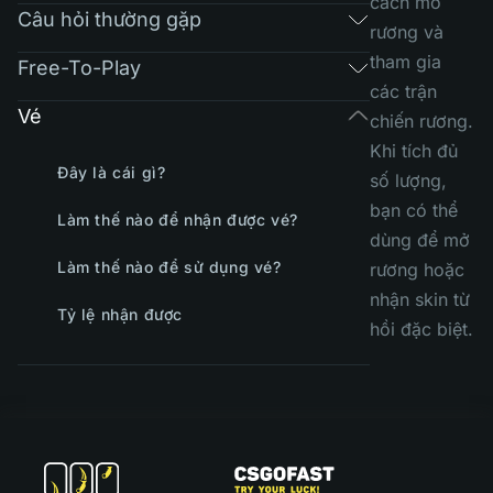
cách mở
Câu hỏi thường gặp
rương và
tham gia
Free-To-Play
các trận
Vé
chiến rương.
Khi tích đủ
Đây là cái gì?
số lượng,
bạn có thể
Làm thế nào để nhận được vé?
dùng để mở
Làm thế nào để sử dụng vé?
rương hoặc
nhận skin từ
Tỷ lệ nhận được
hồi đặc biệt.