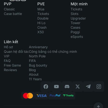
PVP
PVE
Một mình
Classic
Mùa
Tickets
Case battle
Tickets
Slots
Double
Upgrader
Hi Lo
Tower
Crash
Cases
X50
Poggi
eSports
Liên kết
Hồ sơ
Anniversary
Quan hệ đối tác
Công bằng có thể chứng minh
VIP
North Pole
FAQ
FIFA
Free Game
Bug bounty
Reviews
Blog
About
11 Years