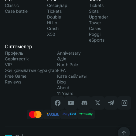
Classic
Сезондар
Tickets
Case battle
Tickets
Slots
Double
Upgrader
Hi Lo
Tower
Crash
Cases
X50
Poggi
eSports
Сілтемелер
Профиль
Anniversary
Серіктестік
Әділ
VIP
North Pole
Жиі қойылатын сұрақтар
FIFA
Free Game
Қате сыйлығы
Reviews
Blog
About
11 Years