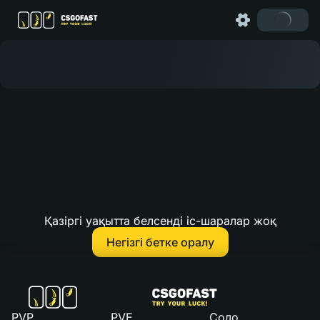
Қазіргі уақытта белсенді іс-шаралар жоқ
Негізгі бетке оралу
PVP
PVE
Соло