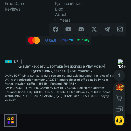
Free Game
Қате сыйлығы
Reviews
Blog
About
11 Years
KZ
|
Қызмет көрсету шарттары
|
Responsible Play Policy
|
Құпиялылық саясаты
|
AML саясаты
GAMUSOFT LP, a company duly registered and existing under the laws of the
UK, with registration number LP23754 and registered office at 50 Princes
Street, Ipswich, Suffolk, IP1 1RJ, England, ZIP 3542
PAYPLAYSOFT LIMITED. Company No: HE 454356. Registered address:
Boumpoulinas, 1-3, BOUBOULINA BUILDING, Flat/Office 42, 1060, Nicosia.
©2015-2026 "CSGOFAST" БАРЛЫҚ ҚҰҚЫҚТАР ҚҰРЫЛҒАН. CS:GO сауда
қызметі