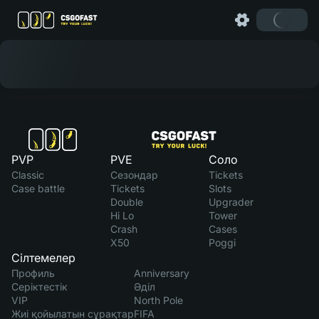
PVP
PVE
Соло
Classic
Сезондар
Tickets
Case battle
Tickets
Slots
Double
Upgrader
Hi Lo
Tower
Crash
Cases
X50
Poggi
Сілтемелер
Профиль
Anniversary
Серіктестік
Әділ
VIP
North Pole
Жиі қойылатын сұрақтар
FIFA