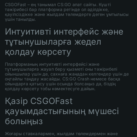
CSGOFast – ең танымал CS:GO апат сайты. Күшті
тәжірибесі бар платформа ретінде ол әділдікке,
қауіпсіздікке және жылдам төлемдерге деген ұмтылысы
үшін танылды.
Интуитивті интерфейс және
тұтынушыларға жедел
қолдау көрсету
Платформаның интуитивті интерфейсі және
тұтынушыларға жауап беру қызметі оны тәжірибелі
ойыншылар үшін де, сахнаға жаңадан келгендер үшін де
оңтайлы таңдау жасайды. CS:GO Crash немесе басқа
ойындарға қатысу үшін осында болсаңыз да, біздің
қолдау көрсету тобы көмектесуге дайын.
Қазір CSGOFast
қауымдастығының мүшесі
болыңыз
Жоғары ставкалармен, жылдам төлемдермен және