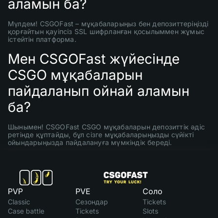
аламын ба?
Мүлдем! CSGOFast – мұқабаларыңыз бен депозиттеріңізді
қорғайтын қауіпсіз SSL шифрланған қосылыммен жұмыс
істейтін платформа.
Мен CSGOFast жүйесінде
CSGO мұқабаларын
пайдаланып ойнай аламын
ба?
Шынымен! CSGOFast CSGO мұқабаларын депозиттік әдіс
ретінде құптайды, бұл сізге мұқабаларыңызды сүйікті
ойындарыңызда пайдалануға мүмкіндік береді.
PVP
PVE
Соло
Classic
Сезондар
Tickets
Case battle
Tickets
Slots