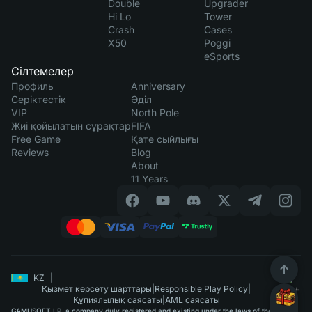
Double
Upgrader
Hi Lo
Tower
Crash
Cases
X50
Poggi
eSports
Сілтемелер
Профиль
Anniversary
Серіктестік
Әділ
VIP
North Pole
Жиі қойылатын сұрақтар
FIFA
Free Game
Қате сыйлығы
Reviews
Blog
About
11 Years
KZ
|
Қызмет көрсету шарттары
|
Responsible Play Policy
|
Құпиялылық саясаты
|
AML саясаты
GAMUSOFT LP, a company duly registered and existing under the laws of the