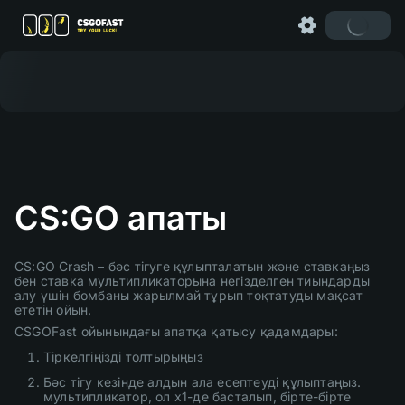
CS:GO апаты
CS:GO Crash – бәс тігуге құлыпталатын және ставкаңыз
бен ставка мультипликаторына негізделген тиындарды
алу үшін бомбаны жарылмай тұрып тоқтатуды мақсат
ететін ойын.
CSGOFast ойынындағы апатқа қатысу қадамдары:
Тіркелгіңізді толтырыңыз
Бәс тігу кезінде алдын ала есептеуді құлыптаңыз.
мультипликатор, ол x1-де басталып, бірте-бірте