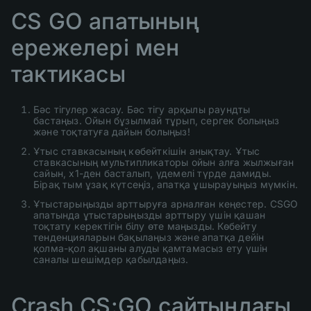
CS GO апатының
ережелері мен
тактикасы
Бәс тігулер жасау. Бәс тігу арқылы раундты
бастаңыз. Ойын бұзылмай тұрып, сергек болыңыз
және тоқтатуға дайын болыңыз!
Ұтыс ставкасының көбейткішін анықтау. Ұтыс
ставкасының мультипликаторы ойын алға жылжыған
сайын, x1-ден басталып, үдемелі түрде дамиды.
Бірақ тым ұзақ күтсеңіз, апатқа ұшырауыңыз мүмкін.
Ұтыстарыңызды арттыруға арналған кеңестер. CSGO
апатында ұтыстарыңызды арттыру үшін қашан
тоқтату керектігін білу өте маңызды. Көбейту
тенденцияларын бақылаңыз және апатқа дейін
қолма-қол ақшаны алуды қамтамасыз ету үшін
саналы шешімдер қабылдаңыз.
Crash CS:GO сайтындағы