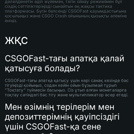
дәлелденетін әділ жүйемен, тегін ойнау режимімен бұл
сіздің сәттіліктеріңізді сынайтын ең жақсы тактика
платформасы. Бүгін белсенді CSGOFast қауымдастығына
қосылыңыз және CSGO Crash ойынының қызықты әлеміне
еніңіз.
ЖҚС
CSGOFast-тағы апатқа қалай
қатысуға болады?
CSGOFast-тағы апатқа қатысу үшін кері санақ кезінде бәс
тігуіңізді қойыңыз, содан кейін ойын бұзылмай тұрып
"Тоқтату" түймесін басыңыз. Сіз ұтып алған монеталарға
тоқтау сәтіндегі бәс тігу және мультипликатор әсер етеді.
Мен өзімнің терілерім мен
депозиттерімнің қауіпсіздігі
үшін CSGOFast-қа сене