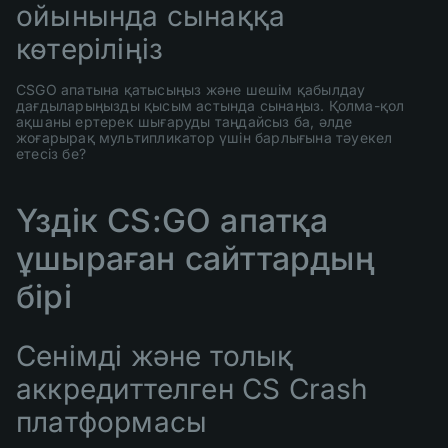
ойынында сынаққа
көтеріліңіз
CSGO апатына қатысыңыз және шешім қабылдау
дағдыларыңызды қысым астында сынаңыз. Қолма-қол
ақшаны ертерек шығаруды таңдайсыз ба, әлде
жоғарырақ мультипликатор үшін барлығына тәуекел
етесіз бе?
Үздік CS:GO апатқа
ұшыраған сайттардың
бірі
Сенімді және толық
аккредиттелген CS Crash
платформасы