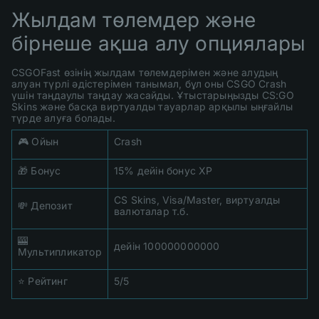
Жылдам төлемдер және
бірнеше ақша алу опциялары
CSGOFast өзінің жылдам төлемдерімен және алудың
алуан түрлі әдістерімен танымал, бұл оны CSGO Crash
үшін таңдаулы таңдау жасайды. Ұтыстарыңызды CS:GO
Skins және басқа виртуалды тауарлар арқылы ыңғайлы
түрде алуға болады.
🎮 Ойын
Crash
🎁 Бонус
15% дейін бонус XP
CS Skins, Visa/Master, виртуалды
💸 Депозит
валюталар т.б.
🎰
дейін 100000000000
Мультипликатор
⭐ Рейтинг
5/5