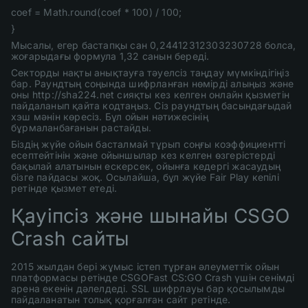
coef = Math.round(coef * 100) / 100;
}
Мысалы, егер бастапқы сан 0,24412312303230728 болса,
жоғарыдағы формула 1,32 санын береді.
Секторды нақты анықтауға тәуелсіз таңдау мүмкіндігіңіз
бар. Раундтың соңында шифрланған нөмірді алыңыз және
оны http://sha224.net сияқты кез келген онлайн қызметін
пайдаланып қайта кодтаңыз. Сіз раундтың басындағыдай
хэш мәнін көресіз. Бұл ойын нәтижесінің
бұрмаланбағанын растайды.
Біздің жүйе ойын басталмай тұрып соңғы коэффициентті
есептейтінін және ойыншылар кез келген өзгерістерді
бақылай алатынын ескерсек, ойынға кедергі жасаудың
бізге пайдасы жоқ. Осылайша, бұл жүйе Fair Play кепілі
ретінде қызмет етеді.
Қауіпсіз және шынайы CSGO
Crash сайты
2015 жылдан бері жұмыс істеп тұрған әлеуметтік ойын
платформасы ретінде CSGOFast CS:GO Crash үшін сенімді
арена екенін дәлелдеді. SSL шифрлауы бар қосылымды
пайдаланатын толық қорғалған сайт ретінде.