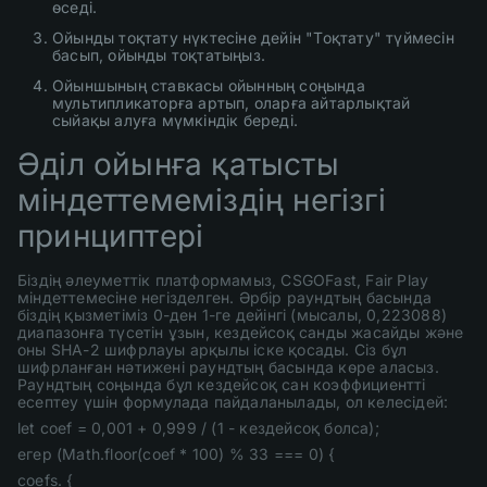
өседі.
Ойынды тоқтату нүктесіне дейін "Тоқтату" түймесін
басып, ойынды тоқтатыңыз.
Ойыншының ставкасы ойынның соңында
мультипликаторға артып, оларға айтарлықтай
сыйақы алуға мүмкіндік береді.
Әділ ойынға қатысты
міндеттемеміздің негізгі
принциптері
Біздің әлеуметтік платформамыз, CSGOFast, Fair Play
міндеттемесіне негізделген. Әрбір раундтың басында
біздің қызметіміз 0-ден 1-ге дейінгі (мысалы, 0,223088)
диапазонға түсетін ұзын, кездейсоқ санды жасайды және
оны SHA-2 шифрлауы арқылы іске қосады. Сіз бұл
шифрланған нәтижені раундтың басында көре аласыз.
Раундтың соңында бұл кездейсоқ сан коэффициентті
есептеу үшін формулада пайдаланылады, ол келесідей:
let coef = 0,001 + 0,999 / (1 - кездейсоқ болса);
егер (Math.floor(coef * 100) % 33 === 0) {
coefs. {