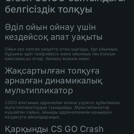
белгісіздік толқуы
Әділ ойын ойнау үшін
кездейсоқ апат уақыты
Ойын кез келген уақытта істен шығады, бұл ойынның
бұрынғы әділ тәжірибесін және ойынның тең болуын
қамтамасыз етеді. болжау мүмкін емес.
Жақсартылған толқуға
арналған динамикалық
мультипликатор
CSGO апатының адреналин ағыны үздіксіз құбылмалы
мультипликатордан туындайды. Мультипликатор
күшейген сайын, ойынды адреналинмен қаныққан
кездесуге айналдырыңыз.
Қарқынды CS GO Crash