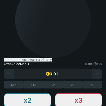
Нұсқаулық
Автоматты ойнату
Ставка сомасы
Макс:
500
Min
+10
1/2
2x
All
x2
x3