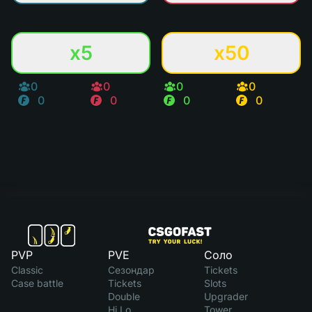
x5
x50
0
0
0
0
0
0
0
0
PVP
PVE
Соло
Classic
Сезондар
Tickets
Case battle
Tickets
Slots
Double
Upgrader
Hi Lo
Tower