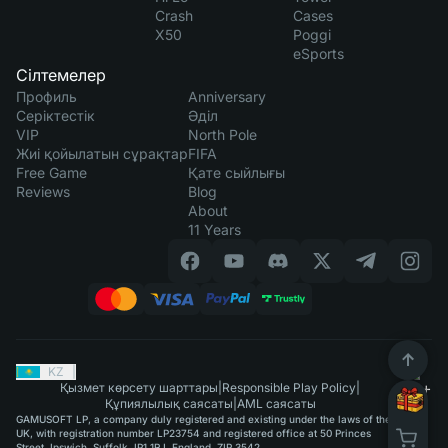
Crash
Cases
X50
Poggi
eSports
Сілтемелер
Профиль
Anniversary
Серіктестік
Әділ
VIP
North Pole
Жиі қойылатын сұрақтар
FIFA
Free Game
Қате сыйлығы
Reviews
Blog
About
11 Years
KZ
|
Қызмет көрсету шарттары
|
Responsible Play Policy
|
Құпиялылық саясаты
|
AML саясаты
GAMUSOFT LP, a company duly registered and existing under the laws of the
UK, with registration number LP23754 and registered office at 50 Princes
Street, Ipswich, Suffolk, IP1 1RJ, England, ZIP 3542