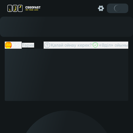
X50
Тарих
Қалай ойнау керек?
«Әділ» ойыны