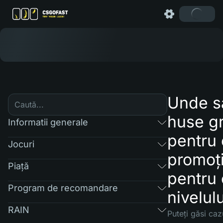
Unde să
huse gr
Informatii generale
pentru 
Jocuri
promoț
Piaţă
pentru 
Program de recomandare
nivelul
RAIN
Puteți găsi cazu