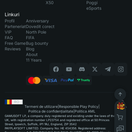
X50
Poggi
eSports
Linkuri
Profil
Anniversary
Parteneriat
Dovedit corect
VIP
North Pole
FAQ
FIFA
Free Game
Bug bounty
Reviews
Blog
About
11 Years
RO
|
Termeni de utilizare
|
Responsible Play Policy
|
Politica de confidențialitate
|
Politica AML
GAMUSOFT LP, a company duly registered and existing under the laws of the
UK, with registration number LP23754 and registered office at 50 Princes
Street, Ipswich, Suffolk, IP1 1RJ, England, ZIP 3542
PAYPLAYSOFT LIMITED. Company No: HE 454356. Registered address: