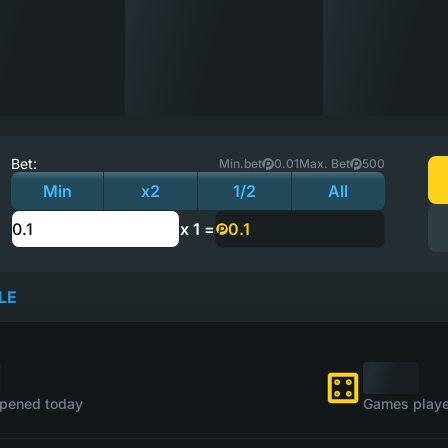
Bet:
Min.bet
0.01
Max. Bet
500
Min
x2
1/2
All
x 1 =
LE
pened today
Games playe