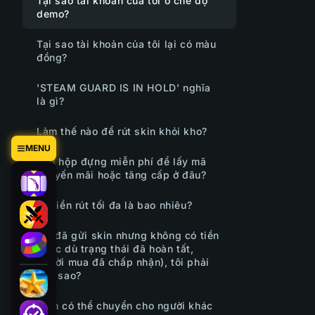
Tại sao tài khoản của tôi ở chế độ
demo?
Tại sao tài khoản của tôi lại có màu
đồng?
'STEAM GUARD IS IN HOLD' nghĩa
là gì?
Làm thế nào để rút skin khỏi kho?
MENU
Tìm hộp đựng miễn phí để lấy mã
khuyến mãi hoặc tăng cấp ở đâu?
Số tiền rút tối đa là bao nhiêu?
Tôi đã gửi skin nhưng không có tiền
(mặc dù trạng thái đã hoàn tất,
người mua đã chấp nhận), tôi phải
làm sao?
Tiền có thể chuyển cho người khác