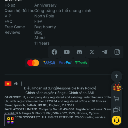
Hồ sơ
Anniversary
Quan hệ đối tác
Công bằng có thể chứng minh
VIP
North Pole
FAQ
FIFA
Free Game
Bug bounty
Reviews
Blog
About
11 Years
VN
|
Điều khoản sử dụng
|
Responsible Play Policy
|
Chính sách quyền riêng tư
|
Chính sách AML
GAMUSOFT LP, a company duly registered and existing under the laws of the
UK, with registration number LP23754 and registered office at 50 Princes
Street, Ipswich, Suffolk, IP1 1RJ, England, ZIP 3542
PAYPLAYSOFT LIMITED. Company No: HE 454356. Registered address: Giannou
Kranidioti & Pargas 9, Floor 1, Flat/Office 102, 1065, Nicosia, Cyprus.
©2015-2026 "CSGOFAST" ALL RIGHTS RESERVED. CS:GO trading service