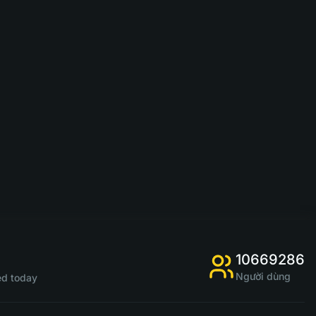
10669286
Người dùng
d today