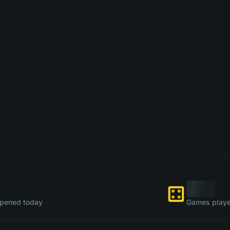
pened today
Games playe