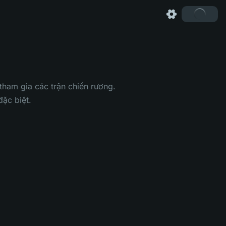
 tham gia các trận chiến rương.
đặc biệt.