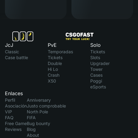
JcJ
PvE
Solo
Classic
Temporadas
Tickets
Case battle
Tickets
Slots
Double
Upgrader
Hi Lo
Tower
Crash
Cases
X50
Poggi
eSports
Enlaces
Perfil
Anniversary
Asociación
Justo comprobable
VIP
North Pole
FAQ
FIFA
Free Game
Bug bounty
Reviews
Blog
About