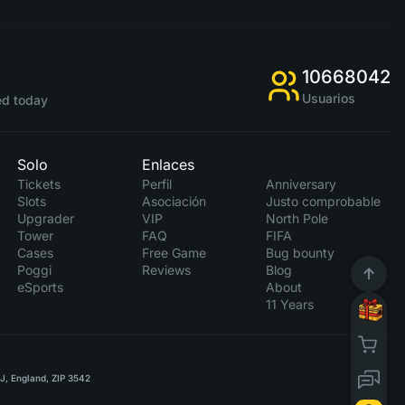
10668042
Usuarios
d today
Solo
Enlaces
Tickets
Perfil
Anniversary
Slots
Asociación
Justo comprobable
Upgrader
VIP
North Pole
Tower
FAQ
FIFA
Cases
Free Game
Bug bounty
Poggi
Reviews
Blog
eSports
About
11 Years
RJ, England, ZIP 3542