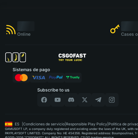
Online
Cases o
Sistemas de pago
Subscribe to us
ES
|
Condiciones de servicio
|
Responsible Play Policy
|
Política de priva
GAMUSOFT LP, a company duly registered and existing under the laws of the UK, with regi
PAYPLAYSOFT LIMITED. Company No: HE 454356. Registered address: Boumpoulinas, 1-3
©2015-2026 "CSGOFAST" ALL RIGHTS RESERVED. CS:GO trading service