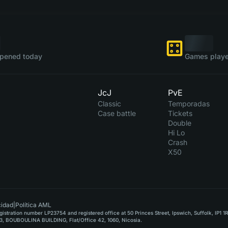
pened today
Games playe
JcJ
PvE
Classic
Temporadas
Case battle
Tickets
Double
Hi Lo
Crash
X50
cidad
|
Política AML
stration number LP23754 and registered office at 50 Princes Street, Ipswich, Suffolk, IP1 1
, BOUBOULINA BUILDING, Flat/Office 42, 1060, Nicosia.