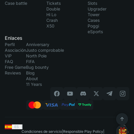
Case battle
Tickets
Slots
Double
Upgrader
Hi Lo
Tower
Crash
Cases
X50
Poggi
eSports
Enlaces
Perfil
Anniversary
Asociación
Justo comprobable
VIP
North Pole
FAQ
FIFA
Free Game
Bug bounty
Reviews
Blog
About
11 Years
ES
|
Condiciones de servicio
|
Responsible Play Policy
|