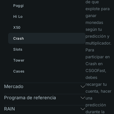
de que
Poggi
explote para
ganar
Hi Lo
monedas
X50
según tu
predicción y
Crash
multiplicador.
Slots
Para
participar en
Tower
Crash en
CSGOFast,
Cases
debes
recargar tu
Mercado
cuenta, hacer
Programa de referencia
una
predicción
RAIN
durante la