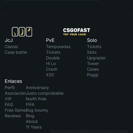
JcJ
PvE
Solo
Classic
Temporadas
Tickets
Case battle
Tickets
Slots
Double
Upgrader
Hi Lo
Tower
Crash
Cases
X50
Poggi
Enlaces
Perfil
Anniversary
Asociación
Justo comprobable
VIP
North Pole
FAQ
FIFA
Free Game
Bug bounty
Reviews
Blog
About
11 Years