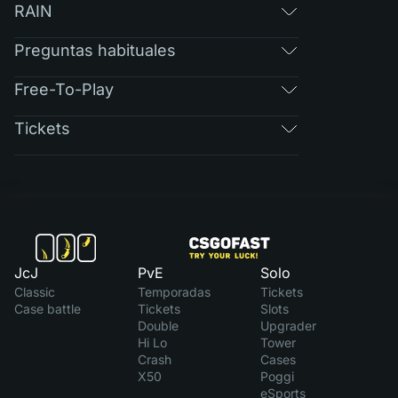
RAIN
Preguntas habituales
Free-To-Play
Tickets
JcJ
PvE
Solo
Classic
Temporadas
Tickets
Case battle
Tickets
Slots
Double
Upgrader
Hi Lo
Tower
Crash
Cases
X50
Poggi
eSports