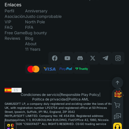
Enlaces
Perfil
Anniversary
Asociación
Justo comprobable
VIP
North Pole
FAQ
FIFA
Free Game
Bug bounty
Reviews
Blog
About
11 Years
ES
|
Condiciones de servicio
|
Responsible Play Policy
|
Política de privacidad
|
Política AML
GAMUSOFT LP, a company duly registered and existing under the laws of the
UK, with registration number LP23754 and registered office at 50 Princes
Street, Ipswich, Suffolk, IP1 1RJ, England, ZIP 3542
PAYPLAYSOFT LIMITED. Company No: HE 454356. Registered address:
Boumpoulinas, 1-3, BOUBOULINA BUILDING, Flat/Office 42, 1060, Nicosia.
©2015-2026 "CSGOFAST" ALL RIGHTS RESERVED. CS:GO trading service