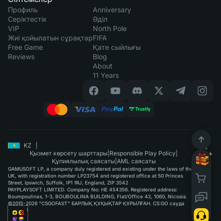
Профиль
Anniversary
Серіктестік
Әділ
VIP
North Pole
Жиі қойылатын сұрақтар
FIFA
Free Game
Қате сыйлығы
Reviews
Blog
About
11 Years
KZ
|
Қызмет көрсету шарттары
|
Responsible Play Policy
|
Құпиялылық саясаты
|
AML саясаты
GAMUSOFT LP, a company duly registered and existing under the laws of the
UK, with registration number LP23754 and registered office at 50 Princes
Street, Ipswich, Suffolk, IP1 1RJ, England, ZIP 3542
PAYPLAYSOFT LIMITED. Company No: HE 454356. Registered address:
Boumpoulinas, 1-3, BOUBOULINA BUILDING, Flat/Office 42, 1060, Nicosia.
©2015-2026 "CSGOFAST" БАРЛЫҚ ҚҰҚЫҚТАР ҚҰРЫЛҒАН. CS:GO сауда
қызметі