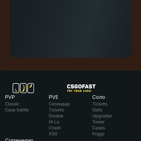
PVP
PVE
Соло
Classic
Сезондар
Tickets
Case battle
Tickets
Slots
Double
Upgrader
Hi Lo
Tower
Crash
Cases
X50
Poggi
Сілтемелер