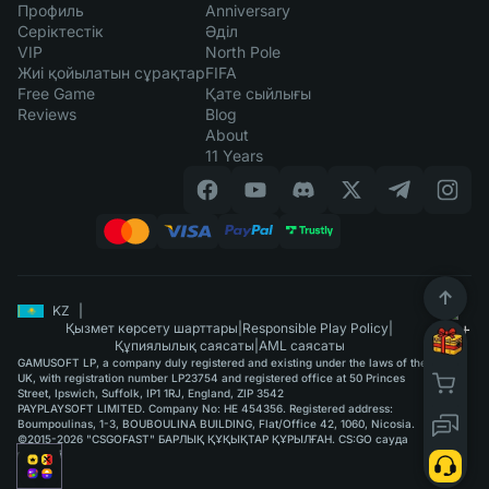
Профиль
Anniversary
Серіктестік
Әділ
VIP
North Pole
Жиі қойылатын сұрақтар
FIFA
Free Game
Қате сыйлығы
Reviews
Blog
About
11 Years
KZ
|
Қызмет көрсету шарттары
|
Responsible Play Policy
|
Құпиялылық саясаты
|
AML саясаты
GAMUSOFT LP, a company duly registered and existing under the laws of the
UK, with registration number LP23754 and registered office at 50 Princes
Street, Ipswich, Suffolk, IP1 1RJ, England, ZIP 3542
PAYPLAYSOFT LIMITED. Company No: HE 454356. Registered address:
Boumpoulinas, 1-3, BOUBOULINA BUILDING, Flat/Office 42, 1060, Nicosia.
©2015-2026 "CSGOFAST" БАРЛЫҚ ҚҰҚЫҚТАР ҚҰРЫЛҒАН. CS:GO сауда
қызметі