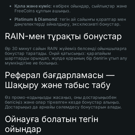
Қола және күміс
: көбірек ойындар, сыйлықтар және
FreeCoins құлпын ашыңыз.
Platinum & Diamond
: тегін ай сайынғы қораптар мен
дөңгелектерді айналдыру, эксклюзивті бонустар.
RAIN-мен тұрақты бонустар
Әр 30 минут сайын RAIN жүйеміз белсенді ойыншыларға
бонустар таратады. Оңай қатысыңыз: қарапайым
шарттарды орындап, жүлде қорының бір бөлігін ұтып алу
мүмкіндігіне ие болыңыз.
Реферал бағдарламасы —
Шақыру және табыс табу
Өз промо-кодыңызды жасаңыз, оны достарыңызбен
бөлісіңіз және олар тіркелген кезде бонустар алыңыз.
Достарыңыз да арнайы сәлемдесу бонустарын алады.
Ойнауға болатын тегін
ойындар