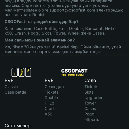
біздің қолдау көрсету тобына тәулік бойы хабарласа
аласыз. Серіктестік туралы сұраулар үшін ұсыныс
мәліметтерімен бірге support@csgofast.com электрондық
поштасына жіберіңіз.
CSGOFast-та қандай ойындар бар?
Классикалық, Case Battle, Fast, Double, Baccarat, Hi-Lo,
x50, Crash, Poggi, Slots, Tower, Wheel және Cases.
Мен салымсыз ойнай аламын ба?
Иә, бізде "Ойнауға тегін" бөлімі бар. Ойын ойнаңыз, ұпай
жинаңыз және оларды сыйақыға айырбастаңыз.
PVP
PVE
Соло
Classic
Сезондар
Tickets
Case battle
Tickets
Slots
Double
Upgrader
Hi Lo
Tower
Crash
Cases
X50
Poggi
eSports
Сілтемелер