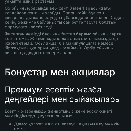
уақытта өзіңіз растаңыз.
Әр ойынның басында веб-сайт 0 мен 1 арасындағы
кездейсоқ санды жасайды. Содан кейін бұл сан
шифрланады және раундтың басында көрсетіледі. Содан
кейін, режимге байланысты сан бетте табуға болатын
формулаға көбейтіледі.
Жасалған нөмірді басынан бастап барлық ойыншыларға
көрсетеміз. Жеңімпазды қалай анықтайтынымызды да
жария етеміз. Осылайша, біз манипуляцияға немесе
біржақтылыққа орын қалдырмаймыз. Әрбір ойыншы
ойынның әділдігін тексере алады.
Бонустар мен акциялар
Премиум есептік жазба
деңгейлері мен сыйақылары
Есептік жазбаңызды жаңартыңыз және эксклюзивті
мүмкіндіктердің құлпын ашыңыз:
Демо
: қолжетімділік шектеулі, ақшаны алу мүмкін
емес.