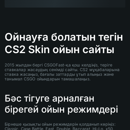
Ойнауға болатын тегін
CS2 Skin ойын сайты
2015 жылдан бергі CSGOFast-қа қош келдіңіз, теріге
ставкалар жасаудың сенімді сайты. CS2 мұқабаларына
ставка жасаңыз, бағалы заттарды ұтып алыңыз және
танымал CSGO ойындарын тамашалаңыз.
Бәс тігуге арналған
бірегей ойын режимдері
Бірнеше қызықты ойын режимдерін қолданып көріңіз:
Classic, Case Battle, Fast, Double, Baccarat, Hi-Lo, x50,