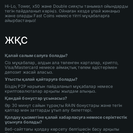
Hi-Lo, Tower, x50 және Double сияқты танымал ойындарды
тегін пайдаланып көріңіз. Ойнаған кезде ұпай жинаңыз
және оларды Fast Coins немесе тіпті мұқабаларға
айырбастаңыз!
ЖҚС
Қалай салым салуға болады?
Сіз мұқабалар, алдын ала төленген карталар, крипто,
Visa/Mastercard немесе аймақтық төлем әдістерімен
депозит жасай аласыз.
Ұтысты қалай қайтаруға болады?
Біздің P2P нарығын пайдаланып мұқабалар немесе
криптовалюталар арқылы жылдам алыңыз.
Қандай бонустар ұсынасыз?
Әр 30 минут сайын тұрақты RAIN бонустары және тегін
қаптар мен заттарды ұтып алу билеттері.
Қолдау қызметіне қалай хабарласуға немесе серіктестік
ұсынуға болады?
Веб-сайттағы қолдау көрсету белгішесін басу арқылы