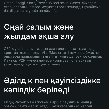
Crash, Poggi, Slots, Tower, Wheel және Cases. Жылдам
ставкаларды немесе мұқият стратегияларды қалайсыз
ба, бізде сізге ұнайтын ойын бар.
Оңай салым және
жылдам ақша алу
CS2 мұқабаларын, алдын ала төленген карталарды,
криптовалюталарды, Visa/Mastercard немесе аймақтық
әдістерді пайдаланып ыңғайлы түрде депозитке салыңыз.
Қауіпсіз P2P жүйесі немесе криптовалюта арқылы
ұтыстарыңызды жылдам алыңыз.
Әділдік пен қауіпсіздікке
кепілдік беріледі
Біздің Provably Fair жүйеміз әрбір раундтың мөлдір
болуын қамтамасыз етеді. Нәтижелерді кез келген