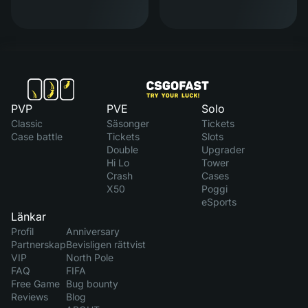
PVP
PVE
Solo
Classic
Säsonger
Tickets
Case battle
Tickets
Slots
Double
Upgrader
Hi Lo
Tower
Crash
Cases
X50
Poggi
eSports
Länkar
Profil
Anniversary
Partnerskap
Bevisligen rättvist
VIP
North Pole
FAQ
FIFA
Free Game
Bug bounty
Reviews
Blog