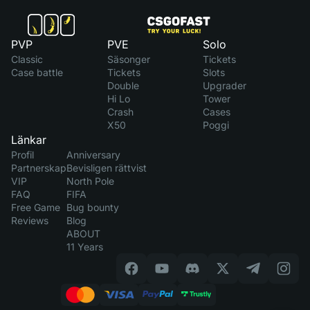
PVP
PVE
Solo
Classic
Säsonger
Tickets
Case battle
Tickets
Slots
Double
Upgrader
Hi Lo
Tower
Crash
Cases
X50
Poggi
Länkar
Profil
Anniversary
Partnerskap
Bevisligen rättvist
VIP
North Pole
FAQ
FIFA
Free Game
Bug bounty
Reviews
Blog
ABOUT
11 Years