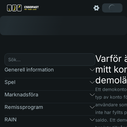
Varför 
mitt kon
Generell information
demolä
Spel
Ett demokonto 
Marknadsföra
typ av konto f
användare so
Remissprogram
inte har fyllts p
RAIN
saldo. Ett de