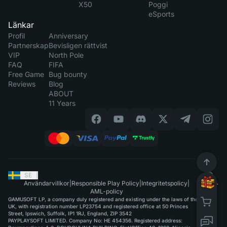
X50
Poggi
eSports
Länkar
Profil
Anniversary
Partnerskap
Bevisligen rättvist
VIP
North Pole
FAQ
FIFA
Free Game
Bug bounty
Reviews
Blog
ABOUT
11 Years
SE
|
Användarvillkor
|
Responsible Play Policy
|
Integritetspolicy
|
AML-policy
GAMUSOFT LP, a company duly registered and existing under the laws of the
UK, with registration number LP23754 and registered office at 50 Princes
Street, Ipswich, Suffolk, IP1 1RJ, England, ZIP 3542
PAYPLAYSOFT LIMITED. Company No: HE 454356. Registered address: