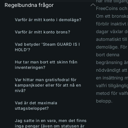
har inte tillgång
Regelbundna frågor
FreeCoins och 
Om ett bronsk
Varför är mitt konto i demoläge?
förblir inaktivt
dagar växlar d
Varför är mitt konto brons?
automatiskt till
Vad betyder 'Steam GUARD IS I
demoläge. För 
HOLD'?
bort denna
Hur tar man bort ett skinn från
begränsning är
inventeringen?
nödvändigt att
en insättning 
Var hittar man gratisfodral för
kampanjkoder eller för att nå en
valfri tillgängli
nivå?
metod för valfr
belopp.
Vad är det maximala
uttagsbeloppet?
Jag satte in en vara, men det finns
inga pengar (även om statusen är