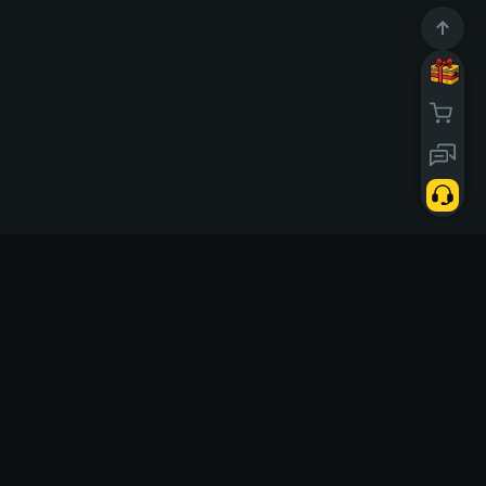
10669286
Användare
d today
Solo
Länkar